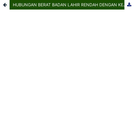
HUBUNGAN BERAT BADAN LAHIR RENDAH DENGAN KEJADIAN STUNTING PADA ANAK USIA 1-5 TAHUN DI WILAYAH KERJA PUSKESMAS JORONGAN