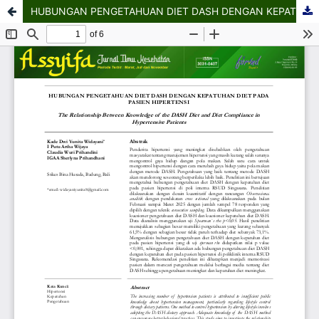
HUBUNGAN PENGETAHUAN DIET DASH DENGAN KEPATUHAN DIET PADA PASIEN HIPERTENSI