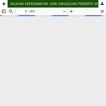
ASUHAN KEPERAWATAN JIWA GANGGUAN PERSEPSI SENSORI PENDENGARAN DENGAN PERILAKU CARING PERAWAT BERDASARKAN TEORI JEAN WATSON