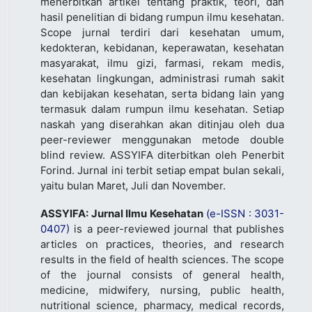
menerbitkan artikel tentang praktik, teori, dan
hasil penelitian di bidang rumpun ilmu kesehatan.
Scope jurnal terdiri dari kesehatan umum,
kedokteran, kebidanan, keperawatan, kesehatan
masyarakat, ilmu gizi, farmasi, rekam medis,
kesehatan lingkungan, administrasi rumah sakit
dan kebijakan kesehatan, serta bidang lain yang
termasuk dalam rumpun ilmu kesehatan. Setiap
naskah yang diserahkan akan ditinjau oleh dua
peer-reviewer menggunakan metode double
blind review. ASSYIFA diterbitkan oleh Penerbit
Forind. Jurnal ini terbit setiap empat bulan sekali,
yaitu bulan Maret, Juli dan November.
ASSYIFA: Jurnal Ilmu Kesehatan
(e-ISSN : 3031-
0407)
is a peer-reviewed journal that publishes
articles on practices, theories, and research
results in the field of health sciences. The scope
of the journal consists of general health,
medicine, midwifery, nursing, public health,
nutritional science, pharmacy, medical records,